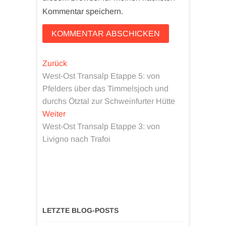
Kommentar speichern.
Beitragsnavigation
Vorheriger
Zurück
Beitrag:
West-Ost Transalp Etappe 5: von
Pfelders über das Timmelsjoch und
durchs Ötztal zur Schweinfurter Hütte
Nächster
Weiter
Beitrag:
West-Ost Transalp Etappe 3: von
Livigno nach Trafoi
LETZTE BLOG-POSTS