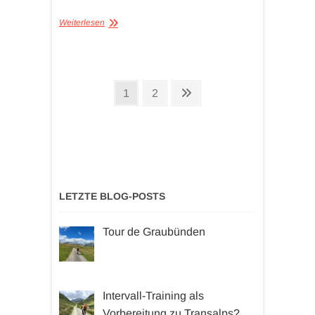
Weiterlesen
Seitennummerierung
Seite
Seite
Nächste
1
2
der
Seite
Beiträge
LETZTE BLOG-POSTS
Tour de Graubünden
Intervall-Training als
Vorbereitung zu Transalps?