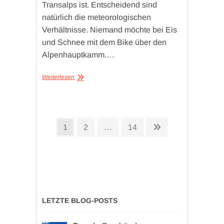
Transalps ist. Entscheidend sind
natürlich die meteorologischen
Verhältnisse. Niemand möchte bei Eis
und Schnee mit dem Bike über den
Alpenhauptkamm.…
Weiterlesen
Seitennummerierung
Seite
Seite
Seite
Nächste
1
2
…
14
der
Seite
Beiträge
LETZTE BLOG-POSTS