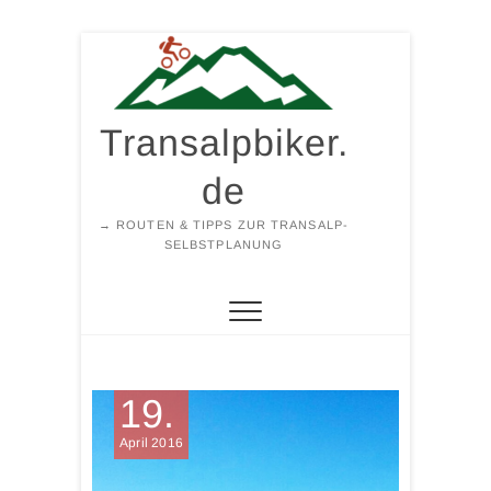
Zum
Inhalt
springen
Transalpbiker.
de
→ ROUTEN & TIPPS ZUR TRANSALP-
SELBSTPLANUNG
19.
April 2016