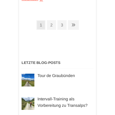
Seitennummerierung
Seite
Seite
Seite
Nächste
1
2
3
der
Seite
Beiträge
LETZTE BLOG-POSTS
Tour de Graubünden
Intervall-Training als
Vorbereitung zu Transalps?