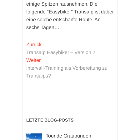
einige Spitzen rausnehmen. Die
folgende "Easybiker" Transalp ist dabei
eine solche entschärfte Route. An
sechs Tagen…
Beitragsnavigation
Vorheriger
Zurück
Beitrag:
Transalp Easybiker – Version 2
Nächster
Weiter
Beitrag:
Intervall-Training als Vorbereitung zu
Transalps?
LETZTE BLOG-POSTS
Tour de Graubünden