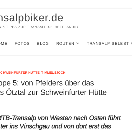
nsalpbiker.de
 & TIPPS ZUR TRANSALP-SELBSTPLANUNG
OME
FOTOS
BLOG
ROUTEN
TRANSALP SELBST 
SCHWEINFURTER HÜTTE
,
TIMMELSJOCH
pe 5: von Pfelders über das
 Ötztal zur Schweinfurter Hütte
 MTB-Transalp von Westen nach Osten führt
ter ins Vinschgau und von dort erst das