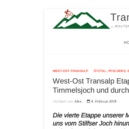
Zum
Tra
Inhalt
springen
→ ROUTEN
H
WEST-OST-TRANSALP
ÖTZTAL
,
PFELDERS
,
West-Ost Transalp Etap
Timmelsjoch und durchs
Verfasst von
Alex
8. Februar 2018
Die vierte Etappe unserer
uns vom Stilfser Joch hinun