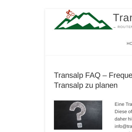
Zum
Tra
Inhalt
springen
→ ROUTEN
H
Transalp FAQ – Freque
Transalp zu planen
Eine Tra
Diese of
daher hi
info@tr