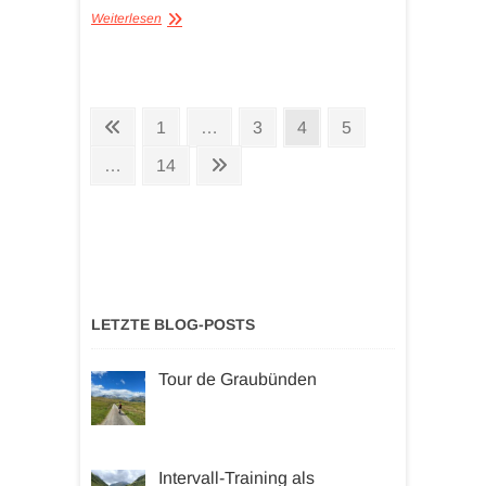
Weiterlesen
Seitennummerierung
Vorherige
Seite
Seite
Seite
Seite
1
…
3
4
5
der
Seite
Seite
Nächste
…
14
Beiträge
Seite
LETZTE BLOG-POSTS
Tour de Graubünden
Intervall-Training als