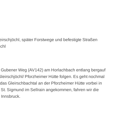
eirschjöchl, später Forstwege und befestigte Straßen
öchl
m Gubener Weg (AV142) am Horlachbach entlang bergauf
leirschjöchl/ Pforzheimer Hütte folgen. Es geht nochmal
as Gleirschbachtal an der Pforzheimer Hütte vorbei in
in St. Sigmund im Sellrain angekommen, fahren wir die
 Innsbruck.