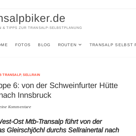
nsalpbiker.de
 & TIPPS ZUR TRANSALP-SELBSTPLANUNG
OME
FOTOS
BLOG
ROUTEN
TRANSALP SELBST 
B TRANSALP
,
SELLRAIN
pe 6: von der Schweinfurter Hütte
 nach Innsbruck
eine Kommentare
West-Ost Mtb-Transalp führt von der
s Gleirschjöchl durchs Sellrainertal nach