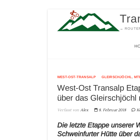
Zum
Tra
Inhalt
springen
→ ROUTEN
H
WEST-OST-TRANSALP
GLEIRSCHJÖCHL
,
MT
West-Ost Transalp Etap
über das Gleirschjöchl
Verfasst von
Alex
8. Februar 2018
K
Die letzte Etappe unserer 
Schweinfurter Hütte über da