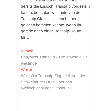
Nachdem wir letzte Woche
bereits die Eisjöchl Transalp vorgestellt
haben, berichten wir heute von der
Transalp Classic, die euch ebenfalls
gelegen kommen könnte, wenn ihr
gerade nach einer Transalp-Route
für…
Beitragsnavigation
Vorheriger
Zurück
Beitrag:
Easybiker Transalp – Die Transalp für
Neulinge
Nächster
Weiter
Beitrag:
West-Ost Transalp Etappe 6: von der
Schweinfurter Hütte über das
Gleirschjöchl nach Innsbruck