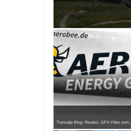
Grenzenüberschreitende
Transalp trotz Coronavirus
möglich...
AeroBee Energiegel – Ein 
Transalp-Blog: Routen, GPX-Files uvm.