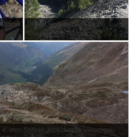
 2: von
West-Ost Transalp Etappe 3: von
Livigno nach Trafoi...
4: vom Stilfser Joch durchs Vinschgau