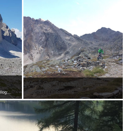
West-Ost-Transalp: Die
Gesamtübersicht...
log:...