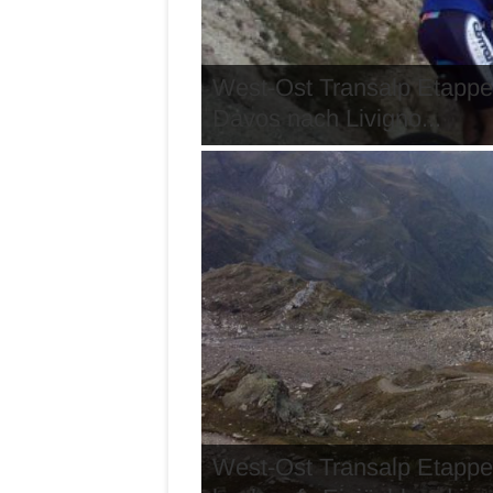
West-Ost Transalp Etappe
Davos nach Livigno...
West-Ost Transalp Etappe 