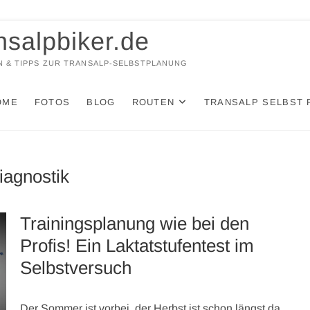
nsalpbiker.de
 & TIPPS ZUR TRANSALP-SELBSTPLANUNG
OME
FOTOS
BLOG
ROUTEN
TRANSALP SELBST 
iagnostik
Trainingsplanung wie bei den
Profis! Ein Laktatstufentest im
Selbstversuch
Der Sommer ist vorbei, der Herbst ist schon längst da