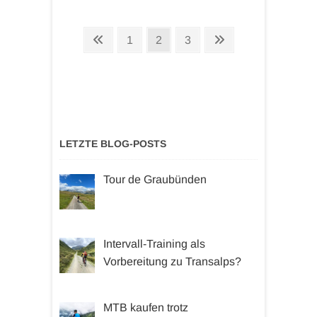
Seitennummerierung
Vorherige
Seite
Seite
Seite
Nächste
1
2
3
der
Seite
Seite
Beiträge
LETZTE BLOG-POSTS
Tour de Graubünden
Intervall-Training als
Vorbereitung zu Transalps?
MTB kaufen trotz