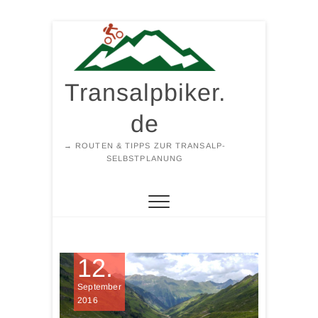
Zum
Inhalt
springen
Transalpbiker.
de
→ ROUTEN & TIPPS ZUR TRANSALP-
SELBSTPLANUNG
12.
September
2016