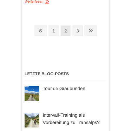
Weiterlesen
Seitennummerierung
Vorherige
Seite
Seite
Seite
Nächste
1
2
3
der
Seite
Seite
Beiträge
LETZTE BLOG-POSTS
Tour de Graubünden
Intervall-Training als
Vorbereitung zu Transalps?