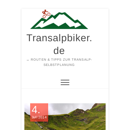
Zum
Inhalt
springen
Transalpbiker.
de
→ ROUTEN & TIPPS ZUR TRANSALP-
SELBSTPLANUNG
4.
Juli 2014