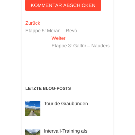
Beitragsnavigation
Vorheriger
Zurück
Beitrag:
Etappe 5: Meran – Revò
Nächster
Weiter
Beitrag:
Etappe 3: Galtür – Nauders
LETZTE BLOG-POSTS
Tour de Graubünden
Intervall-Training als