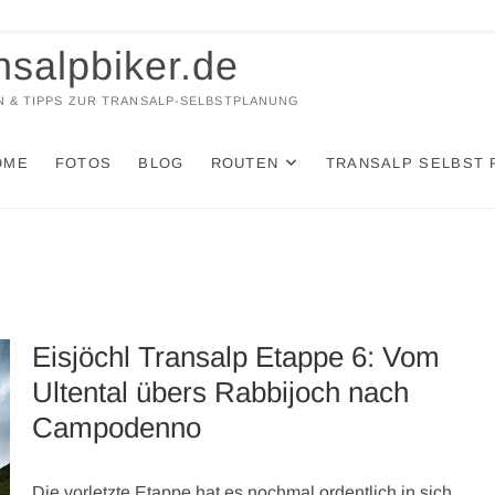
nsalpbiker.de
 & TIPPS ZUR TRANSALP-SELBSTPLANUNG
OME
FOTOS
BLOG
ROUTEN
TRANSALP SELBST 
Eisjöchl Transalp Etappe 6: Vom
Ultental übers Rabbijoch nach
Campodenno
Die vorletzte Etappe hat es nochmal ordentlich in sich.