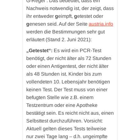
G-Regel“. Das bedeutet, dass ein
Nachweis notwendig ist, der zeigt, dass
ihr entweder
g
eimpft,
g
etestet oder
g
enesen seid. Auf der Seite
austria.info
werden die Bestimmungen sehr gut
erläutert (Stand 2. Juni 2021):
„Getestet“:
Es wird ein PCR-Test
benötigt, der nicht älter als 72 Stunden
oder einen Antigentest, der nicht älter
als 48 Stunden ist. Kinder bis zum
vollendeten 10. Lebensjahr benötigen
keinen Test. Der Test muss von einer
befugten Stelle wie z.B. einem
Testzentrum oder eine Apotheke
bestätigt sein. Es reicht nicht aus, einen
Selbsttest durchzuführen. Vorsicht:
Aktuell gelten dieses Tests teilweise
nur zwei Tage lang – d.h. ungeimpfte