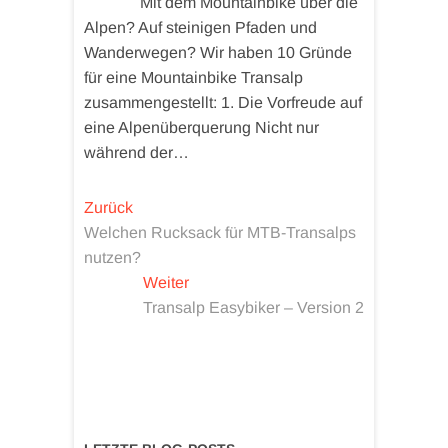
Mit dem Mountainbike über die
Alpen? Auf steinigen Pfaden und
Wanderwegen? Wir haben 10 Gründe
für eine Mountainbike Transalp
zusammengestellt: 1. Die Vorfreude auf
eine Alpenüberquerung Nicht nur
während der…
Beitragsnavigation
Vorheriger
Zurück
Beitrag:
Welchen Rucksack für MTB-Transalps
nutzen?
Nächster
Weiter
Beitrag:
Transalp Easybiker – Version 2