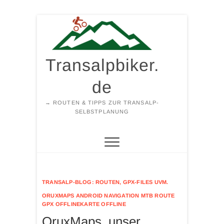
Zum
Inhalt
springen
Transalpbiker.
de
→ ROUTEN & TIPPS ZUR TRANSALP-
SELBSTPLANUNG
TRANSALP-BLOG: ROUTEN, GPX-FILES UVM.
ORUXMAPS ANDROID NAVIGATION MTB ROUTE
GPX OFFLINEKARTE OFFLINE
OruxMaps, unser