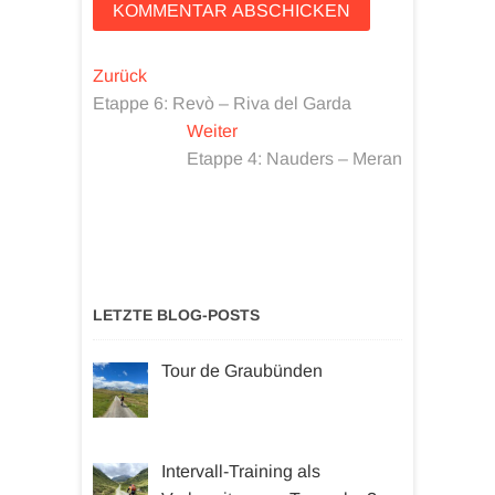
Beitragsnavigation
Vorheriger
Zurück
Beitrag:
Etappe 6: Revò – Riva del Garda
Nächster
Weiter
Beitrag:
Etappe 4: Nauders – Meran
LETZTE BLOG-POSTS
Tour de Graubünden
Intervall-Training als